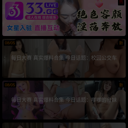
热
08/05
新
每日大赛 真实爆料合集 今日话题：校园公交车
08/05
新
每日大赛 真实爆料合集 今日话题：嗲嗲的台妹