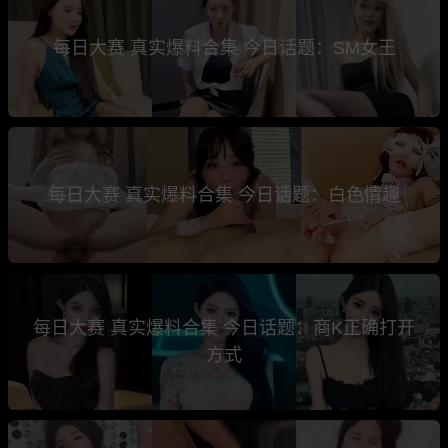
每日大赛 真实爆料合集 今日话题：SM女王
每日大赛 真实爆料合集 今日话题：白色情趣
每日大赛 真实爆料合集 今日话题：商K正确打开
方式